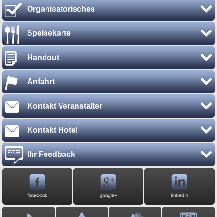
Organisatorisches
Speisekarte
Handout
Anfahrt
Kontakt Veranstalter
Kontakt Hotel
Ihr Feedback