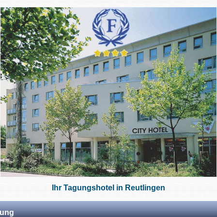
Ihr Tagungshotel in Reutlingen
tung