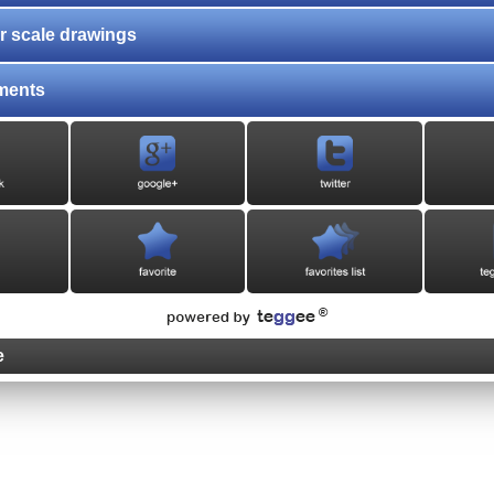
er scale drawings
ments
e