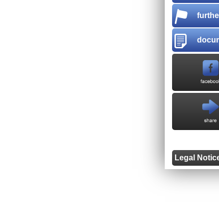
furth
docu
Legal Notic