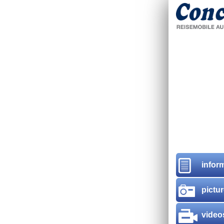
infor
pictu
video