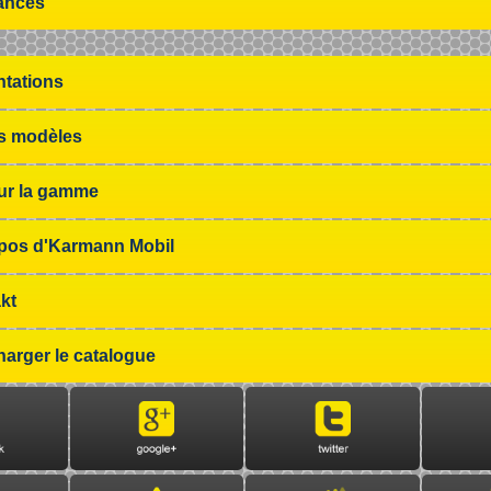
ances
ntations
s modèles
sur la gamme
pos d'Karmann Mobil
kt
harger le catalogue