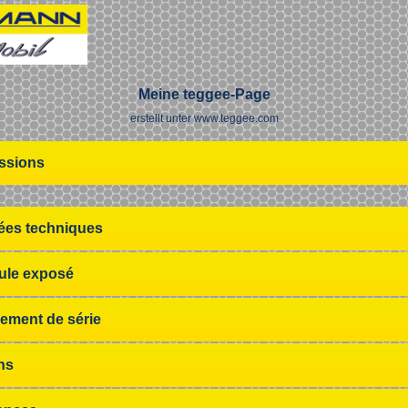
Meine teggee-Page
erstellt unter www.teggee.com
ssions
es techniques
ule exposé
ement de série
ns