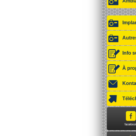
Ambi
Impla
Autre
Info 
À pro
Konta
Téléc