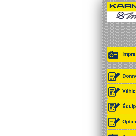
Impre
Donné
Véhic
Équip
Optio