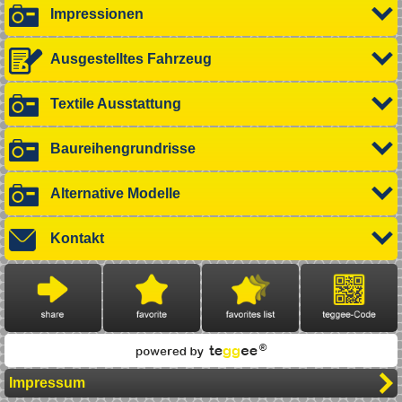
Impressionen
Ausgestelltes Fahrzeug
Textile Ausstattung
Baureihengrundrisse
Alternative Modelle
Kontakt
Impressum