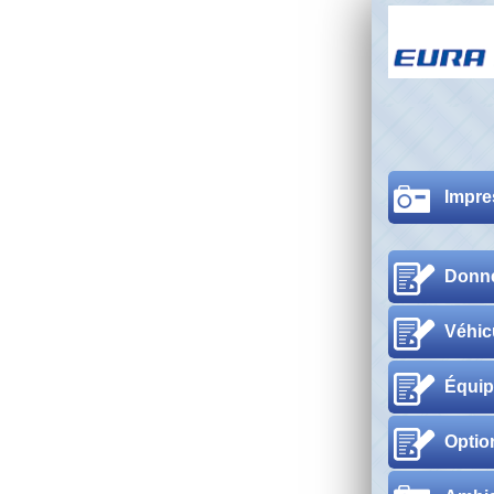
Impre
Donné
Véhic
Équip
Optio