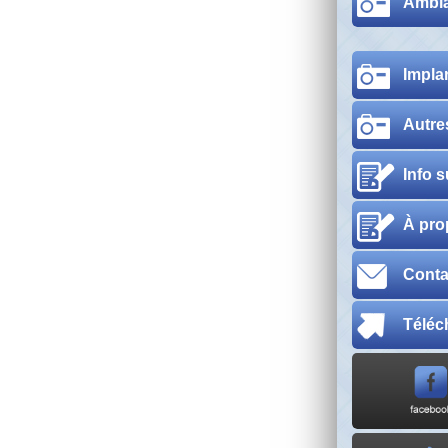
Ambi
Impla
Autre
Info 
À pro
Conta
Téléc