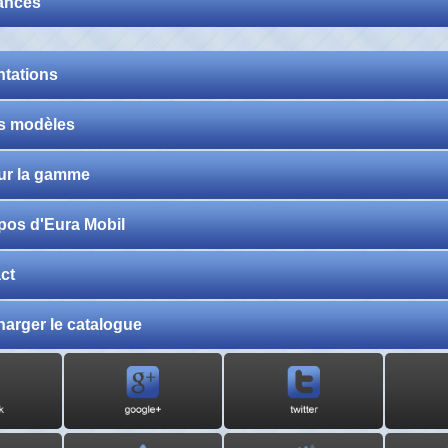
ances
ntations
s modèles
sur la gamme
pos d'Eura Mobil
ct
harger le catalogue