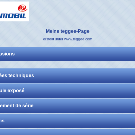
Meine teggee-Page
erstellt unter www.teggee.com
ssions
es techniques
ule exposé
ement de série
ns